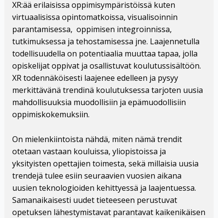
XR:ää erilaisissa oppimisympäristöissä kuten
virtuaalisissa opintomatkoissa, visualisoinnin
parantamisessa, oppimisen integroinnissa,
tutkimuksessa ja tehostamisessa jne. Laajennetulla
todellisuudella on potentiaalia muuttaa tapaa, jolla
opiskelijat oppivat ja osallistuvat koulutussisältöön.
XR todennäköisesti laajenee edelleen ja pysyy
merkittävänä trendinä koulutuksessa tarjoten uusia
mahdollisuuksia muodollisiin ja epämuodollisiin
oppimiskokemuksiin.
On mielenkiintoista nähdä, miten nämä trendit
otetaan vastaan kouluissa, yliopistoissa ja
yksityisten opettajien toimesta, sekä millaisia uusia
trendejä tulee esiin seuraavien vuosien aikana
uusien teknologioiden kehittyessä ja laajentuessa.
Samanaikaisesti uudet tieteeseen perustuvat
opetuksen lähestymistavat parantavat kaikenikäisen