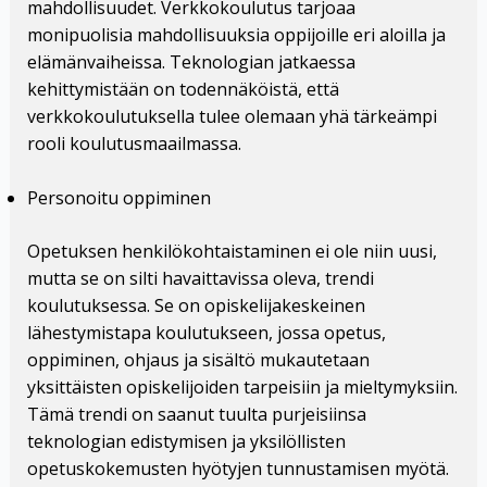
mahdollisuudet. Verkkokoulutus tarjoaa
monipuolisia mahdollisuuksia oppijoille eri aloilla ja
elämänvaiheissa. Teknologian jatkaessa
kehittymistään on todennäköistä, että
verkkokoulutuksella tulee olemaan yhä tärkeämpi
rooli koulutusmaailmassa.
Personoitu oppiminen
Opetuksen henkilökohtaistaminen ei ole niin uusi,
mutta se on silti havaittavissa oleva, trendi
koulutuksessa. Se on opiskelijakeskeinen
lähestymistapa koulutukseen, jossa opetus,
oppiminen, ohjaus ja sisältö mukautetaan
yksittäisten opiskelijoiden tarpeisiin ja mieltymyksiin.
Tämä trendi on saanut tuulta purjeisiinsa
teknologian edistymisen ja yksilöllisten
opetuskokemusten hyötyjen tunnustamisen myötä.