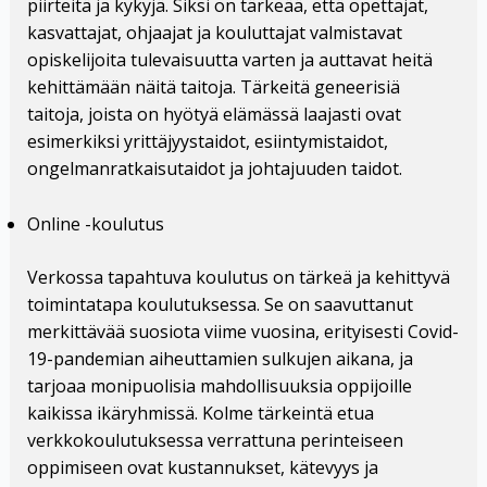
piirteitä ja kykyjä. Siksi on tärkeää, että opettajat,
kasvattajat, ohjaajat ja kouluttajat valmistavat
opiskelijoita tulevaisuutta varten ja auttavat heitä
kehittämään näitä taitoja. Tärkeitä geneerisiä
taitoja, joista on hyötyä elämässä laajasti ovat
esimerkiksi yrittäjyystaidot, esiintymistaidot,
ongelmanratkaisutaidot ja johtajuuden taidot.
Online -koulutus
Verkossa tapahtuva koulutus on tärkeä ja kehittyvä
toimintatapa koulutuksessa. Se on saavuttanut
merkittävää suosiota viime vuosina, erityisesti Covid-
19-pandemian aiheuttamien sulkujen aikana, ja
tarjoaa monipuolisia mahdollisuuksia oppijoille
kaikissa ikäryhmissä. Kolme tärkeintä etua
verkkokoulutuksessa verrattuna perinteiseen
oppimiseen ovat kustannukset, kätevyys ja