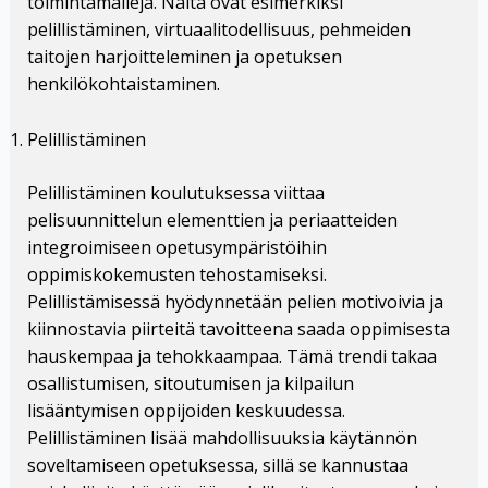
toimintamalleja. Näitä ovat esimerkiksi
pelillistäminen, virtuaalitodellisuus, pehmeiden
taitojen harjoitteleminen ja opetuksen
henkilökohtaistaminen.
Pelillistäminen
Pelillistäminen koulutuksessa viittaa
pelisuunnittelun elementtien ja periaatteiden
integroimiseen opetusympäristöihin
oppimiskokemusten tehostamiseksi.
Pelillistämisessä hyödynnetään pelien motivoivia ja
kiinnostavia piirteitä tavoitteena saada oppimisesta
hauskempaa ja tehokkaampaa. Tämä trendi takaa
osallistumisen, sitoutumisen ja kilpailun
lisääntymisen oppijoiden keskuudessa.
Pelillistäminen lisää mahdollisuuksia käytännön
soveltamiseen opetuksessa, sillä se kannustaa