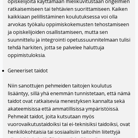
opiskelijoita käyttämään mielikuvitustaan ongelmien
ratkaisemiseen tai tehtävien suorittamiseen. Kaiken
kaikkiaan pelillistäminen koulutuksessa voi olla
arvokas työkalu oppimiskokemusten tehostamiseen
ja opiskelijoiden osallistamiseen, mutta sen
suunnittelu ja integrointi opetussuunnitelmaan tulisi
tehdä harkiten, jotta se palvelee haluttuja
oppimistuloksia.
Geneeriset taidot
Niin sanottujen pehmeiden taitojen koulutus
lisääntyy, sillä yhä enemmän tunnistetaan, että nämä
taidot ovat ratkaisevia menestyksen kannalta sekä
akateemisissa että ammatillisissa ympäristöissä.
Pehmeät taidot, joita kutsutaan myös
vuorovaikutustaidoiksi tai ei-teknisiksi taidoiksi, ovat
henkilökohtaisia tai sosiaalisiin taitoihin liitettyjä