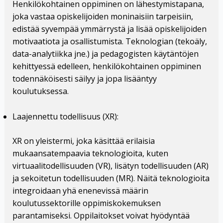
Henkilökohtainen oppiminen on lähestymistapana,
joka vastaa opiskelijoiden moninaisiin tarpeisiin,
edistää syvempää ymmärrystä ja lisää opiskelijoiden
motivaatiota ja osallistumista. Teknologian (tekoäly,
data-analytiikka jne.) ja pedagogisten käytäntöjen
kehittyessä edelleen, henkilökohtainen oppiminen
todennäköisesti säilyy ja jopa lisääntyy
koulutuksessa.
Laajennettu todellisuus (XR):
XR on yleistermi, joka käsittää erilaisia
mukaansatempaavia teknologioita, kuten
virtuaalitodellisuuden (VR), lisätyn todellisuuden (AR)
ja sekoitetun todellisuuden (MR). Näitä teknologioita
integroidaan yhä enenevissä määrin
koulutussektorille oppimiskokemuksen
parantamiseksi. Oppilaitokset voivat hyödyntää