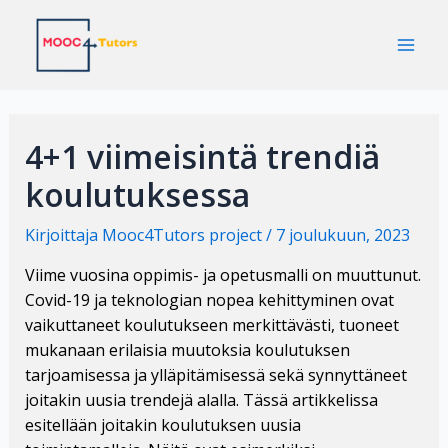
Siirry
sisältöön
Mai
Men
4+1 viimeisintä trendiä
koulutuksessa
Kirjoittaja
Mooc4Tutors project
/
7 joulukuun, 2023
Viime vuosina oppimis- ja opetusmalli on muuttunut.
Covid-19 ja teknologian nopea kehittyminen ovat
vaikuttaneet koulutukseen merkittävästi, tuoneet
mukanaan erilaisia muutoksia koulutuksen
tarjoamisessa ja ylläpitämisessä sekä synnyttäneet
joitakin uusia trendejä alalla. Tässä artikkelissa
esitellään joitakin koulutuksen uusia